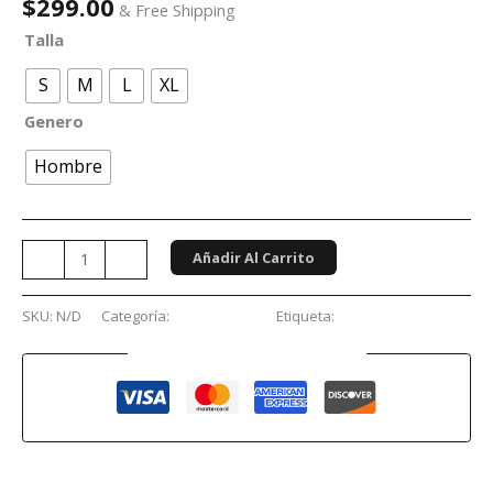
$
299.00
& Free Shipping
Talla
S
M
L
XL
Genero
Hombre
Añadir Al Carrito
-
+
SKU:
N/D
Categoría:
Videojuegos
Etiqueta:
Waifu
Guaranteed Safe Checkout