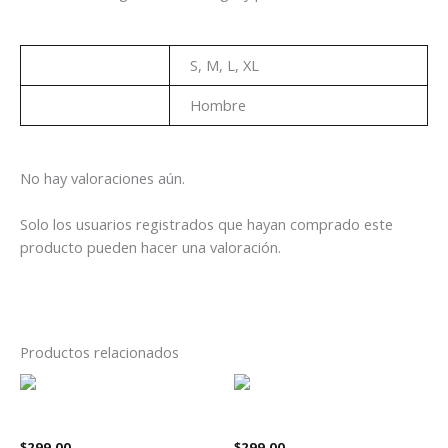
Talla
S, M, L, XL
Genero
Hombre
No hay valoraciones aún.
Solo los usuarios registrados que hayan comprado este
producto pueden hacer una valoración.
Productos relacionados
Este
Es
producto
pr
Playera Halo Master Chief
Playera Halo 117
tiene
tie
$
299.00
$
299.00