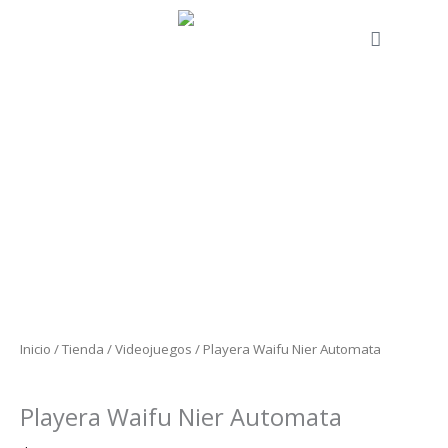
Ir
al
Cart
contenido
Playera
Waifu
Nier
Automata
cantidad
Inicio
/
Tienda
/
Videojuegos
/ Playera Waifu Nier Automata
Videojuegos
Playera Waifu Nier Automata