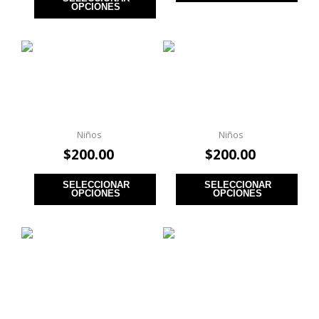
OPCIONES
Playera Stray Kids
Playera Stray Kids
Dewaekki B
Cuadros Rosa B
Niños
Niños
$
200.00
$
200.00
SELECCIONAR
SELECCIONAR
OPCIONES
OPCIONES
Playera Stray Kids
Playera Stranger
Bbokari B
Things Season 1 B