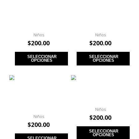
Playera Stray Kids ATE
Playera Stray Kids
B
Maxident B
Niños
Niños
$
200.00
$
200.00
SELECCIONAR
SELECCIONAR
OPCIONES
OPCIONES
Playera Stray Kids Do
Playera Stray Kids Do
It B
It Band B
Niños
$
200.00
Niños
$
200.00
SELECCIONAR
OPCIONES
SELECCIONAR