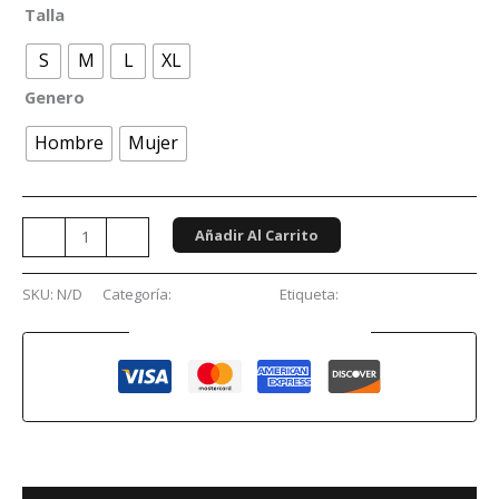
Talla
S
M
L
XL
Genero
Hombre
Mujer
Añadir Al Carrito
-
+
SKU:
N/D
Categoría:
Videojuegos
Etiqueta:
Silent Hill
Guaranteed Safe Checkout