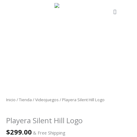
Ir
al
Cart
contenido
Playera
Silent
Hill
Logo
cantidad
Inicio
/
Tienda
/
Videojuegos
/ Playera Silent Hill Logo
Videojuegos
Playera Silent Hill Logo
$
299.00
& Free Shipping