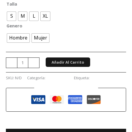
Talla
S
M
L
XL
Genero
Hombre
Mujer
Añadir Al Carrito
-
+
SKU:
N/D
Categoría:
Videojuegos
Etiqueta:
Halo
Guaranteed Safe Checkout