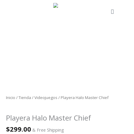
Ir
al
Cart
contenido
Playera
Halo
Master
Chief
cantidad
Inicio
/
Tienda
/
Videojuegos
/ Playera Halo Master Chief
Videojuegos
Playera Halo Master Chief
$
299.00
& Free Shipping