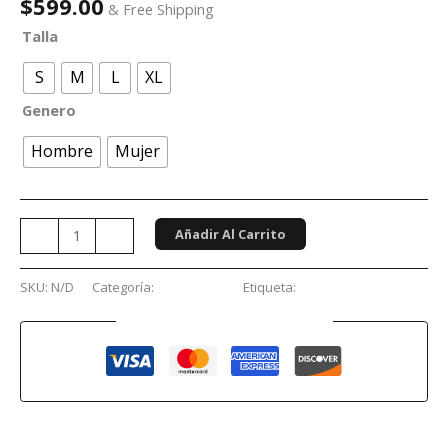
$
599.00
& Free Shipping
Talla
S
M
L
XL
Genero
Hombre
Mujer
Añadir Al Carrito
-
+
SKU:
N/D
Categoría:
Sudaderas
Etiqueta:
Superman
Guaranteed Safe Checkout