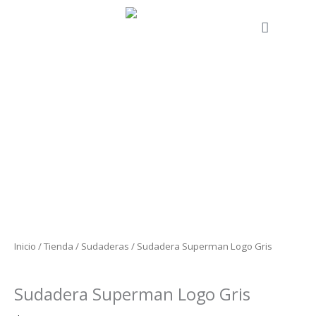
Ir
al
Cart
contenido
Sudadera
Superman
Logo
Gris
cantidad
Inicio
/
Tienda
/
Sudaderas
/ Sudadera Superman Logo Gris
Sudaderas
Sudadera Superman Logo Gris