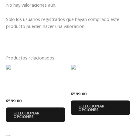
No hay valoraciones aún.
Solo los usuarios registrados que hayan comprado este
producto pueden hacer una valoración.
Productos relacionados
Este
Es
producto
pr
tiene
tie
Sudadera Avenged
Sudadera Avatar Logo
múltiples
múl
Sevenfold Become Nothing
$
599.00
variantes.
var
$
599.00
Las
La
SELECCIONAR
opciones
op
OPCIONES
SELECCIONAR
se
se
OPCIONES
pueden
pu
elegir
ele