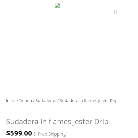
Ir
al
Cart
contenido
Sudadera
In
flames
Jester
Drip
cantidad
Inicio
/
Tienda
/
Sudaderas
/ Sudadera In flames Jester Drip
Sudaderas
Sudadera In flames Jester Drip
$
599.00
& Free Shipping