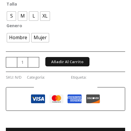
Talla
S
M
L
XL
Genero
Hombre
Mujer
Añadir Al Carrito
-
+
SKU:
N/D
Categoría:
Sudaderas
Etiqueta:
In Flames
Guaranteed Safe Checkout