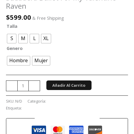
Raven
$
599.00
& Free Shipping
Talla
S
M
L
XL
Genero
Hombre
Mujer
Añadir Al Carrito
-
+
SKU:
N/D
Categoría:
Sudaderas
Etiqueta:
Bullet For My Valentine
Guaranteed Safe Checkout