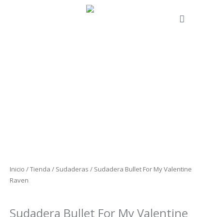
Ir
al
Cart
contenido
Sudadera
Bullet
For
My
Valentine
Raven
cantidad
Inicio
/
Tienda
/
Sudaderas
/ Sudadera Bullet For My Valentine
Raven
Sudaderas
Sudadera Bullet For My Valentine