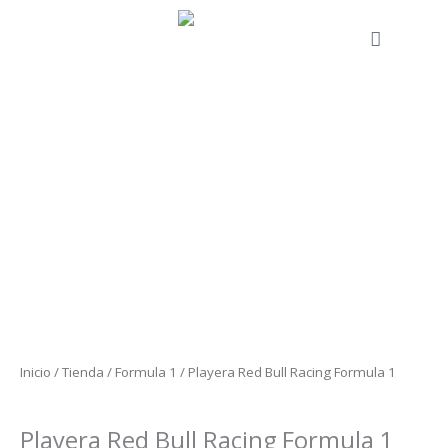
Ir
al
Cart
contenido
Playera
Red
Bull
Racing
Formula
1
cantidad
Inicio
/
Tienda
/
Formula 1
/ Playera Red Bull Racing Formula 1
Formula 1
Playera Red Bull Racing Formula 1