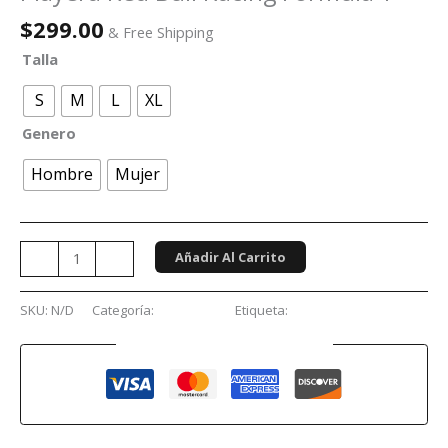
$
299.00
& Free Shipping
Talla
S
M
L
XL
Genero
Hombre
Mujer
Añadir Al Carrito
-
+
SKU:
N/D
Categoría:
Formula 1
Etiqueta:
Fórmula 1
Guaranteed Safe Checkout