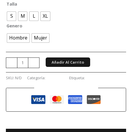
Talla
S
M
L
XL
Genero
Hombre
Mujer
Añadir Al Carrito
-
+
SKU:
N/D
Categoría:
Formula 1
Etiqueta:
Fórmula 1
Guaranteed Safe Checkout