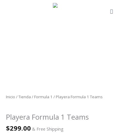
Ir
al
Cart
contenido
Playera
Formula
1
Teams
cantidad
Inicio
/
Tienda
/
Formula 1
/ Playera Formula 1 Teams
Formula 1
Playera Formula 1 Teams
$
299.00
& Free Shipping