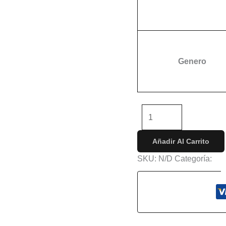
Genero
-
+
Añadir Al Carrito
SKU:
N/D
Categoría:
Vi
s (0)