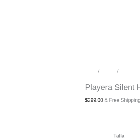
Inicio
/
Tienda
/
Videoju
Videojuegos
Playera Silent H
$
299.00
& Free Shippin
Talla