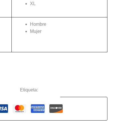
XL
Hombre
Mujer
Limpiar
deojuegos
Etiqueta:
Silent Hill
Guaranteed Safe Checkout