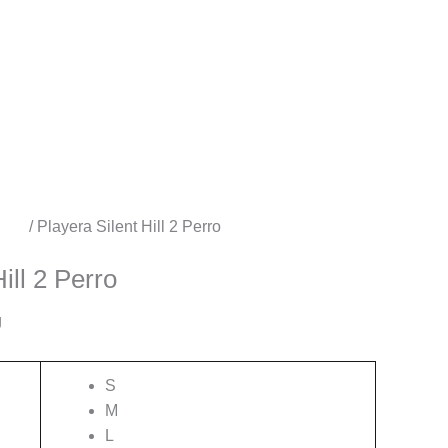
egos
/ Playera Silent Hill 2 Perro
ill 2 Perro
g
S
M
L