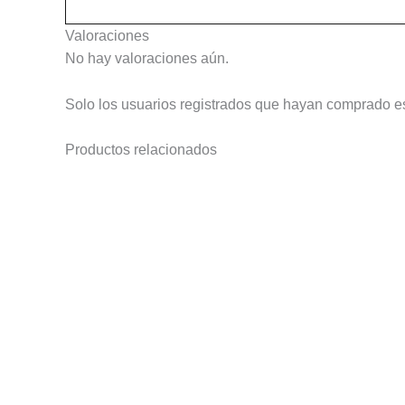
Valoraciones
No hay valoraciones aún.
Solo los usuarios registrados que hayan comprado e
Productos relacionados
Este
producto
tiene
múltiples
variantes.
Las
opciones
se
pueden
elegir
en