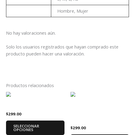
Genero
Hombre, Mujer
No hay valoraciones aún.
Solo los usuarios registrados que hayan comprado este
producto pueden hacer una valoración.
Productos relacionados
Este
Es
producto
pr
Playera Call of Duty Ghost
tiene
tie
Playera Resident Evil
$
299.00
múltiples
múl
Nemesis
variantes.
var
SELECCIONAR
$
299.00
Las
La
OPCIONES