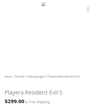
Ir
al
Cart
contenido
Playera
Resident
Evil
5
cantidad
Inicio
/
Tienda
/
Videojuegos
/ Playera Resident Evil 5
Videojuegos
Playera Resident Evil 5
$
299.00
& Free Shipping