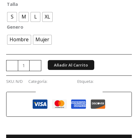
Talla
S
M
L
XL
Genero
Hombre
Mujer
Añadir Al Carrito
-
+
SKU:
N/D
Categoría:
Videojuegos
Etiqueta:
Resident Evil
Guaranteed Safe Checkout