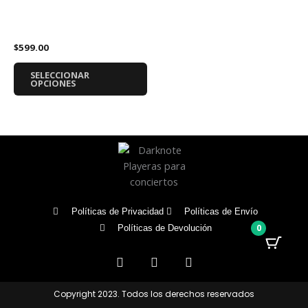
página
pá
tiene
Sudadera Star Wars Lado
de
de
múltiples
Oscuro
producto
pr
variantes.
$
599.00
Las
opciones
SELECCIONAR
se
OPCIONES
pueden
elegir
en
la
página
de
producto
Políticas de Privacidad
Políticas de Envío
0
Políticas de Devolución
F
I
T
a
n
i
c
s
k
e
t
t
Copyright 2023. Todos los derechos reservados
b
a
o