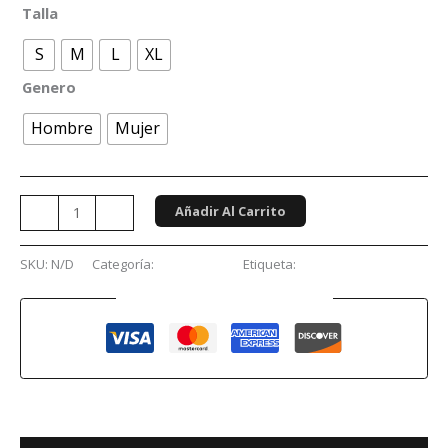
Talla
S
M
L
XL
Genero
Hombre
Mujer
Añadir Al Carrito
-
+
SKU:
N/D
Categoría:
Sudaderas
Etiqueta:
In Flames
Guaranteed Safe Checkout