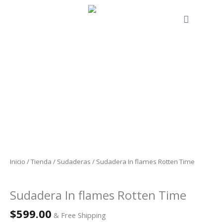
Ir
al
Cart
contenido
Sudadera
In
flames
Rotten
Time
cantidad
Inicio
/
Tienda
/
Sudaderas
/ Sudadera In flames Rotten Time
Sudaderas
Sudadera In flames Rotten Time
$
599.00
& Free Shipping