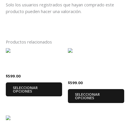
Solo los usuarios registrados que hayan comprado este
producto pueden hacer una valoración.
Productos relacionados
Este
Es
producto
pr
tiene
tie
Sudadera Avatar Logo
Sudadera Superman Logo
múltiples
múl
Gris
$
599.00
variantes.
var
$
599.00
Las
La
SELECCIONAR
opciones
op
OPCIONES
SELECCIONAR
se
se
OPCIONES
pueden
pu
elegir
ele
en
en
Este
la
la
producto