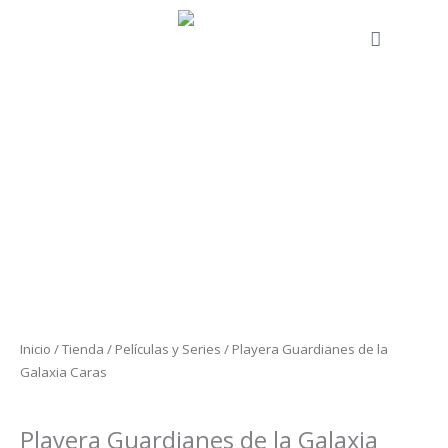
Ir
al
Cart
contenido
Playera
Guardianes
de
la
Galaxia
Caras
cantidad
Inicio
/
Tienda
/
Películas y Series
/ Playera Guardianes de la
Galaxia Caras
Películas y Series
Playera Guardianes de la Galaxia