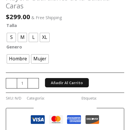
Caras
$
299.00
& Free Shipping
Talla
S
M
L
XL
Genero
Hombre
Mujer
Añadir Al Carrito
-
+
SKU:
N/D
Categoría:
Películas y Series
Etiqueta:
Marvel
Guaranteed Safe Checkout