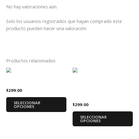
No hay valoraciones aún.
Solo los usuarios registrados que hayan comprado este
producto pueden hacer una valoración.
Productos relacionados
Este
Es
producto
pr
Playera Araña Spider-Man
tiene
tie
Playera Stranger Things
$
299.00
múltiples
múl
Hellfire
variantes.
var
SELECCIONAR
$
299.00
Las
La
OPCIONES
opciones
op
SELECCIONAR
se
se
OPCIONES
pueden
pu
elegir
ele