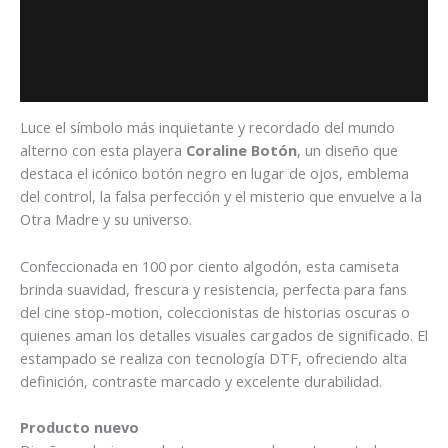
Descripción
Información adicional
Valoraciones (0)
Luce el símbolo más inquietante y recordado del mundo
alterno con esta playera
Coraline Botón
, un diseño que
destaca el icónico botón negro en lugar de ojos, emblema
del control, la falsa perfección y el misterio que envuelve a la
Otra Madre y su universo.
Confeccionada en 100 por ciento algodón, esta camiseta
brinda suavidad, frescura y resistencia, perfecta para fans
del cine stop-motion, coleccionistas de historias oscuras o
quienes aman los detalles visuales cargados de significado. El
estampado se realiza con tecnología DTF, ofreciendo alta
definición, contraste marcado y excelente durabilidad.
Producto nuevo