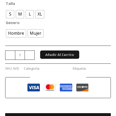
Talla
S
M
L
XL
Genero
Hombre
Mujer
Añadir Al Carrito
-
+
SKU:
N/D
Categoría:
Películas y Series
Etiqueta:
Coraline
Guaranteed Safe Checkout