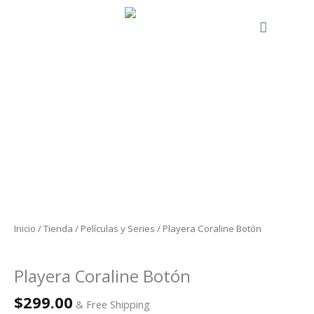
Ir
al
Cart
contenido
Playera
Coraline
Botón
cantidad
Inicio
/
Tienda
/
Películas y Series
/ Playera Coraline Botón
Películas y Series
Playera Coraline Botón
$
299.00
& Free Shipping