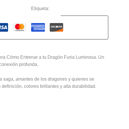
ículas y Series
Etiqueta:
Como entrenar a tu dragón
Guaranteed Safe Checkout
ayera Cómo Entrenar a tu Dragón Furia Luminosa. Un
 conexión profunda.
 la saga, amantes de los dragones y quienes se
efinición, colores brillantes y alta durabilidad.