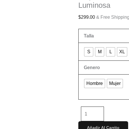
Luminosa
$
299.00
& Free Shippin
Talla
S
M
L
XL
Genero
Hombre
Mujer
Limpiar
-
+
Añadir Al Carrito