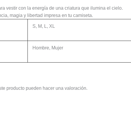
 vestir con la energía de una criatura que ilumina el cielo.
ia, magia y libertad impresa en tu camiseta.
S, M, L, XL
Hombre, Mujer
ste producto pueden hacer una valoración.
Este
Este
producto
producto
tiene
tiene