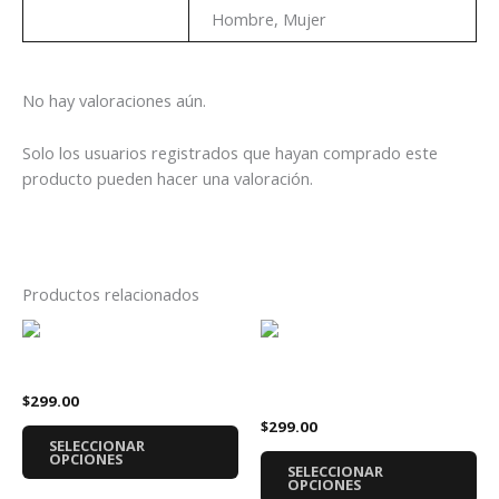
Genero
Hombre, Mujer
No hay valoraciones aún.
Solo los usuarios registrados que hayan comprado este
producto pueden hacer una valoración.
Productos relacionados
Este
Es
producto
pr
Playera R2D2 Star Wars
tiene
tie
Playera Tortugas Ninja Pizza
$
299.00
múltiples
múl
$
299.00
variantes.
var
SELECCIONAR
Las
La
OPCIONES
SELECCIONAR
opciones
op
OPCIONES