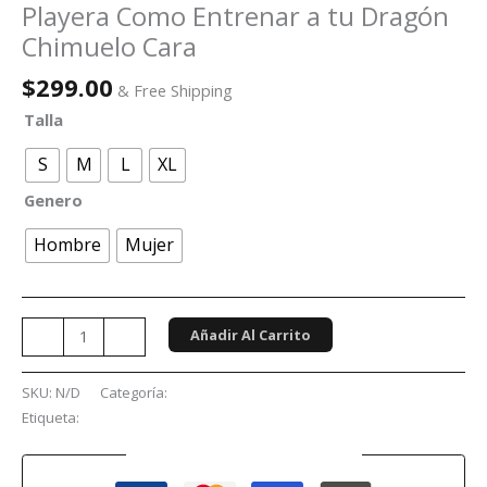
Playera Como Entrenar a tu Dragón
Chimuelo Cara
$
299.00
& Free Shipping
Talla
S
M
L
XL
Genero
Hombre
Mujer
Añadir Al Carrito
-
+
SKU:
N/D
Categoría:
Películas y Series
Etiqueta:
Como entrenar a tu dragón
Guaranteed Safe Checkout