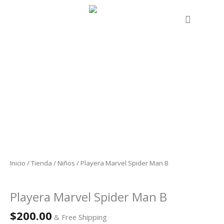
Ir
al
Cart
contenido
Playera
Marvel
Spider
Man
B
cantidad
Inicio
/
Tienda
/
Niños
/ Playera Marvel Spider Man B
Niños
Playera Marvel Spider Man B
$
200.00
& Free Shipping