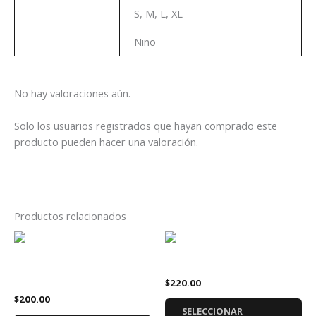
Talla
S, M, L, XL
Genero
Niño
No hay valoraciones aún.
Solo los usuarios registrados que hayan comprado este
producto pueden hacer una valoración.
Productos relacionados
Este
Es
producto
pr
Playera Las Guerreras del K-
Playera BTS Logo Niños
tiene
tie
Pop Girls
$
220.00
múltiples
múl
$
200.00
variantes.
var
SELECCIONAR