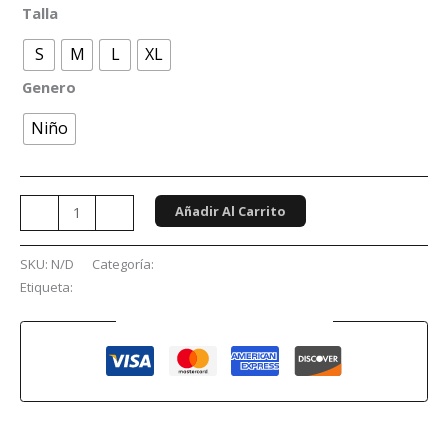
Talla
S
M
L
XL
Genero
Niño
Añadir Al Carrito
-
+
SKU:
N/D
Categoría:
Niños
Etiqueta:
Las Guerreras del K-Pop
Guaranteed Safe Checkout