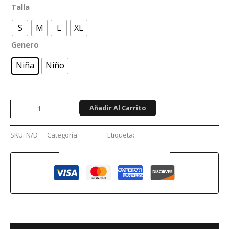
Talla
S
M
L
XL
Genero
Niña
Niño
Añadir Al Carrito
-
+
SKU:
N/D
Categoría:
Niños
Etiqueta:
Luchas
Guaranteed Safe Checkout