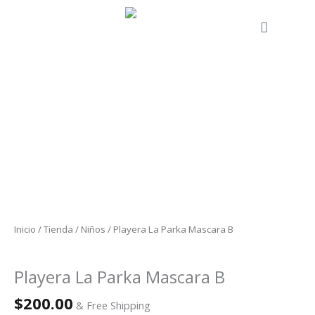
Ir
al
Cart
contenido
Playera
La
Parka
Mascara
B
cantidad
Inicio
/
Tienda
/
Niños
/ Playera La Parka Mascara B
Niños
Playera La Parka Mascara B
$
200.00
& Free Shipping