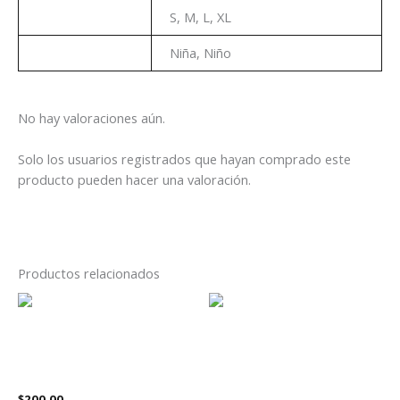
Talla
S, M, L, XL
Genero
Niña, Niño
No hay valoraciones aún.
Solo los usuarios registrados que hayan comprado este
producto pueden hacer una valoración.
Productos relacionados
Este
Es
producto
pr
tiene
tie
Playera Las Guerreras del K-
múltiples
múl
Pop Espejo
Playera Como Entrenar a tu
variantes.
var
Dragón Chimuelo Cara Niños
$
200.00