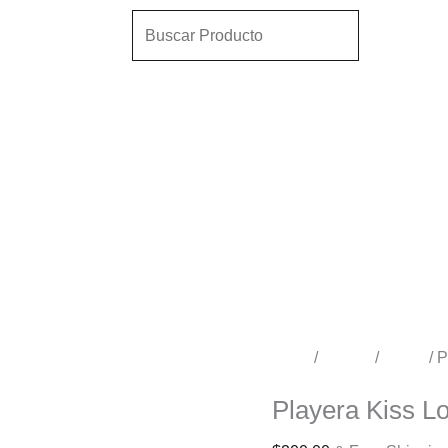
Playera
Search
Anime
Kiss
Logo
 Series
Letras
B
Sudaderas
cantidad
Niños
Inicio
/
Tienda
/
Niños
/ P
Niños
Playera Kiss L