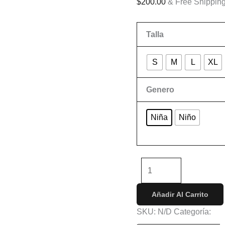
$
200.00
& Free Shippin
Talla
S
M
L
XL
Genero
Niña
Niño
Limpiar
-
+
Añadir Al Carrito
SKU:
N/D
Categoría:
Ni