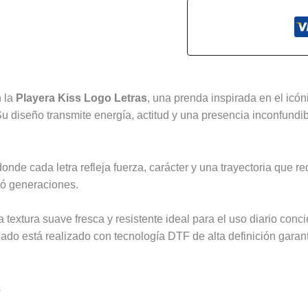
s (0)
n la
Playera Kiss Logo Letras
, una prenda inspirada en el icón
u diseño transmite energía, actitud y una presencia inconfundib
nde cada letra refleja fuerza, carácter y una trayectoria que re
có generaciones.
ura suave fresca y resistente ideal para el uso diario conciert
do está realizado con tecnología DTF de alta definición garant
s