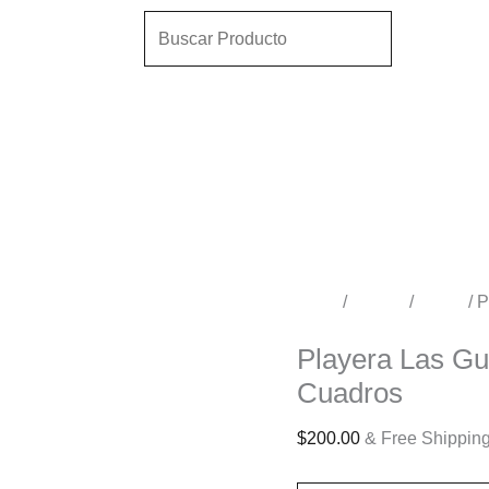
Playera
Search
Anime
Las
Guerreras
 Series
del
K-
Sudaderas
Pop
Saja
Niños
Boys
Cuadros
cantidad
Inicio
/
Tienda
/
Niños
/ P
Niños
Playera Las Gu
Cuadros
$
200.00
& Free Shippin