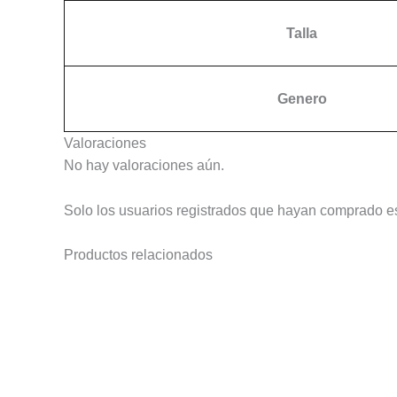
Talla
Genero
Valoraciones
No hay valoraciones aún.
Solo los usuarios registrados que hayan comprado e
Productos relacionados
Este
producto
tiene
múltiples
variantes.
Las