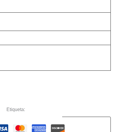
ños
Etiqueta:
Las Guerreras del K-Pop
Guaranteed Safe Checkout