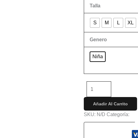
Talla
S
M
L
XL
Genero
Niña
Limpiar
-
+
Añadir Al Carrito
SKU:
N/D
Categoría:
Ni