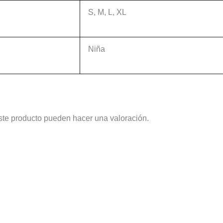
S, M, L, XL
Niña
ste producto pueden hacer una valoración.
Este
Este
producto
producto
tiene
tiene
múltiples
múltiples
variantes.
variantes.
Las
Las