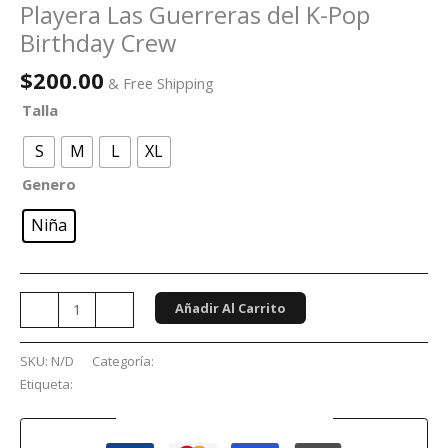
Playera Las Guerreras del K-Pop
Birthday Crew
$
200.00
& Free Shipping
Talla
S
M
L
XL
Genero
Niña
Añadir Al Carrito
-
+
SKU:
N/D
Categoría:
Niños
Etiqueta:
Las Guerreras del K-Pop
Guaranteed Safe Checkout