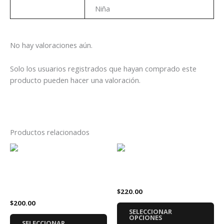
Genero
Niña
No hay valoraciones aún.
Solo los usuarios registrados que hayan comprado este
producto pueden hacer una valoración.
Productos relacionados
Este
Es
producto
pr
Playera Avengers Logos
tiene
tie
Playera Las Guerreras del K-
Niños
múltiples
múl
Pop Estrella Color
$
220.00
variantes.
var
$
200.00
Las
La
SELECCIONAR
opciones
op
OPCIONES
SELECCIONAR