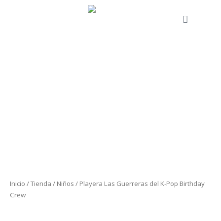
Ir
al
Cart
contenido
Playera
Las
Guerreras
del
K-
Pop
Birthday
Crew
Inicio
/
Tienda
/
Niños
/ Playera Las Guerreras del K-Pop Birthday
cantidad
Crew
Niños