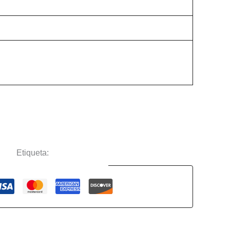
chas
Etiqueta:
Luchas
Guaranteed Safe Checkout