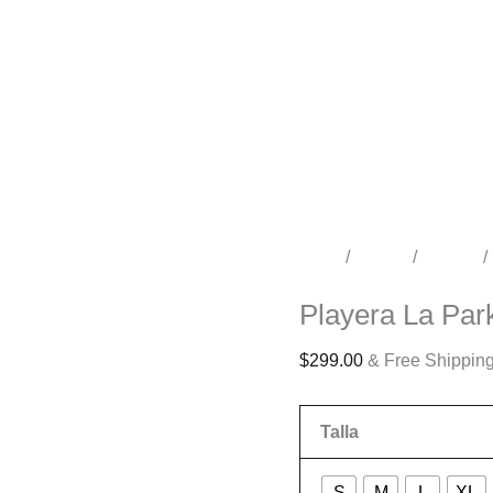
Inicio
/
Tienda
/
Luchas
/
Luchas
Playera La Pa
$
299.00
& Free Shippin
Talla
S
M
L
XL