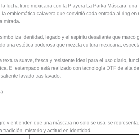
e la lucha libre mexicana con la Playera La Parka Máscara, una 
a la emblemática calavera que convirtió cada entrada al ring en 
ra mirada.
mboliza identidad, legado y el espíritu desafiante que marcó g
ando una estética poderosa que mezcla cultura mexicana, espectá
tura suave, fresca y resistente ideal para el uso diario, func
tica. El estampado está realizado con tecnología DTF de alta de
saliente lavado tras lavado.
ka
angre y entienden que una máscara no solo se usa, se representa.
radición, misterio y actitud en identidad.