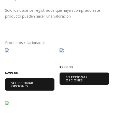
Solo los usuarios registrados que hayan comprado este
producto pueden hacer una valoración.
Productos relacionados
Este
Es
producto
pr
Playera L.A. Park
tiene
tie
Playera WWE Psycho Clown
$
299.00
múltiples
múl
$
299.00
variantes.
var
SELECCIONAR
Las
La
OPCIONES
SELECCIONAR
opciones
op
OPCIONES
se
se
pueden
pu
elegir
ele
Este
en
en
producto
Playera La Parka