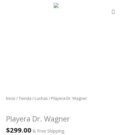
Ir
al
Cart
contenido
Playera
Dr.
Wagner
cantidad
Inicio
/
Tienda
/
Luchas
/ Playera Dr. Wagner
Luchas
Playera Dr. Wagner
$
299.00
& Free Shipping