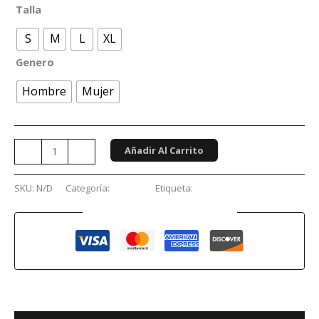
Talla
S
M
L
XL
Genero
Hombre
Mujer
Añadir Al Carrito
-
+
SKU:
N/D
Categoría:
Luchas
Etiqueta:
Luchas
Guaranteed Safe Checkout