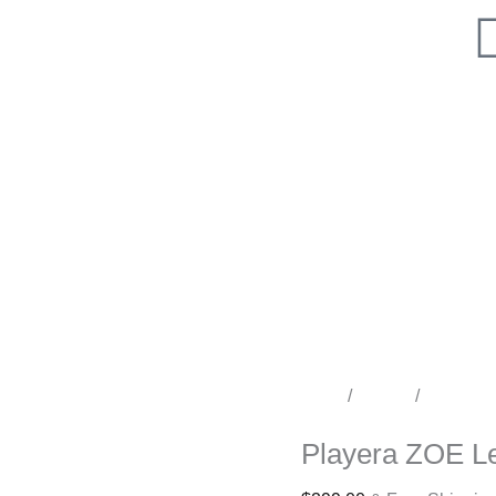
Playera
Anime
ZOE
Letras
 Series
cantidad
Sudaderas
Niños
Inicio
/
Tienda
/
Conciert
Conciertos
Playera ZOE Le