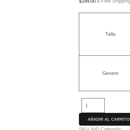
$
299.00
& Free Shippin
Talla
Genero
-
+
AÑADIR AL CARRITO
SKU:
N/D
Categoría:
Con