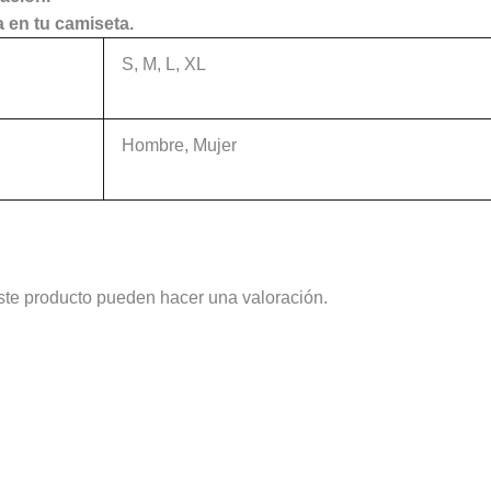
 en tu camiseta.
S, M, L, XL
Hombre, Mujer
ste producto pueden hacer una valoración.
Este
Este
producto
producto
tiene
tiene
múltiples
múltiples
variantes.
variantes.