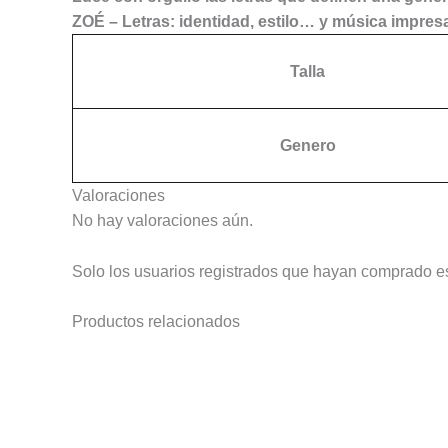
ZOÉ – Letras: identidad, estilo… y música impresa
Talla
Genero
Valoraciones
No hay valoraciones aún.
Solo los usuarios registrados que hayan comprado e
Productos relacionados
Este
producto
tiene
múltiples
variantes.