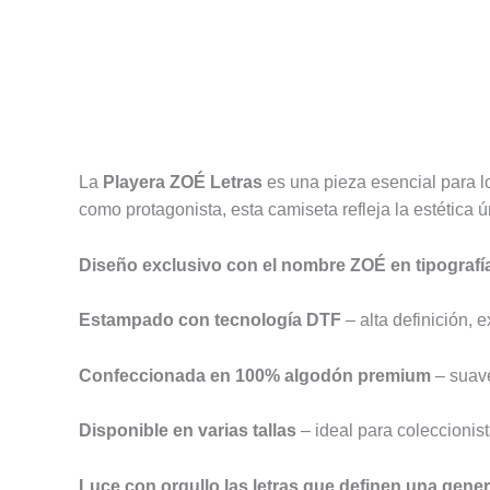
Descripción
Información adicional
Valoracione
La
Playera ZOÉ Letras
es una pieza esencial para lo
como protagonista, esta camiseta refleja la estética
Diseño exclusivo con el nombre ZOÉ en tipografía
Estampado con tecnología DTF
– alta definición, 
Confeccionada en 100% algodón premium
– suave
Disponible en varias tallas
– ideal para coleccionis
Luce con orgullo las letras que definen una gener