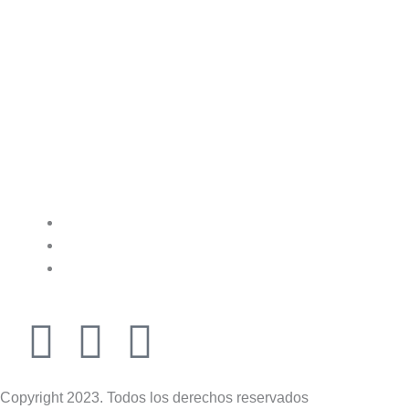
F
I
T
a
n
i
Copyright 2023. Todos los derechos reservados