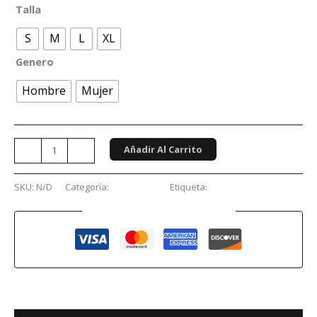
Talla
S
M
L
XL
Genero
Hombre
Mujer
Añadir Al Carrito
-
+
SKU:
N/D
Categoría:
Conciertos
Etiqueta:
The Warning
Guaranteed Safe Checkout