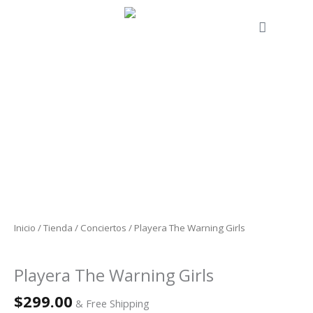
Ir
al
Cart
contenido
Playera
The
Warning
Girls
cantidad
Inicio
/
Tienda
/
Conciertos
/ Playera The Warning Girls
Conciertos
Playera The Warning Girls
$
299.00
& Free Shipping