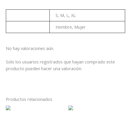
Talla
S, M, L, XL
Genero
Hombre, Mujer
No hay valoraciones aún.
Solo los usuarios registrados que hayan comprado este
producto pueden hacer una valoración.
Productos relacionados
Este
Es
producto
pr
tiene
tie
Playera Marvel Iron Maiden
Playera Franz Ferdinand
múltiples
múl