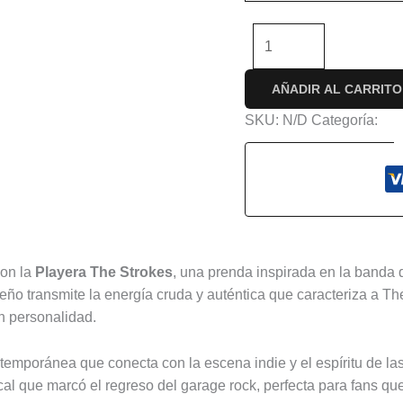
-
+
AÑADIR AL CARRITO
SKU:
N/D
Categoría:
Con
s (0)
con la
Playera The Strokes
, una prenda inspirada en la banda 
iseño transmite la energía cruda y auténtica que caracteriza a T
on personalidad.
contemporánea que conecta con la escena indie y el espíritu de 
ical que marcó el regreso del garage rock, perfecta para fans qu