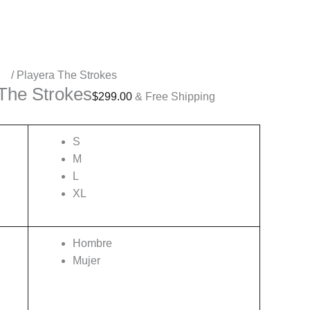
os
/ Playera The Strokes
The Strokes
$
299.00
& Free Shipping
S
M
L
XL
Hombre
Mujer
Limpiar