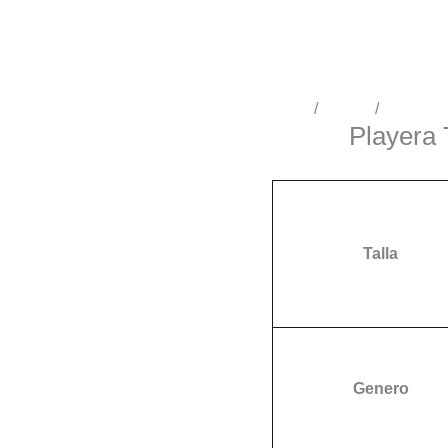
Inicio
/
Tienda
/
Conciert
Playera 
Conciertos
Talla
Genero