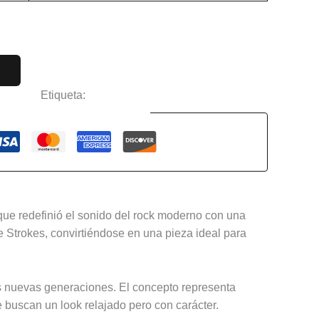
ciertos
Etiqueta:
The Strokes
Guaranteed Safe Checkout
que redefinió el sonido del rock moderno con una
he Strokes, convirtiéndose en una pieza ideal para
las nuevas generaciones. El concepto representa
e buscan un look relajado pero con carácter.