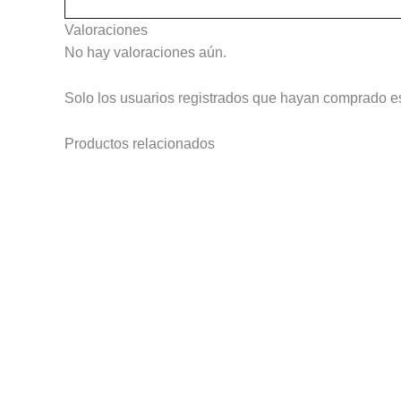
Valoraciones
No hay valoraciones aún.
Solo los usuarios registrados que hayan comprado e
Productos relacionados
Este
producto
tiene
múltiples
variantes.
Las
opciones
se
pueden
elegir
en