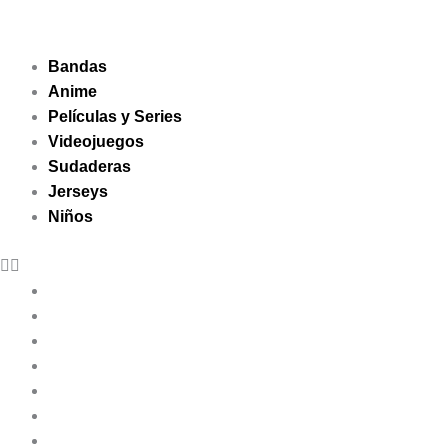
Ir
Tax
Cart
al
Amount:
Total:
contenido
Bandas
Anime
Películas y Series
Videojuegos
Sudaderas
Jerseys
Niños
Bandas
Anime
Películas y Series
Videojuegos
Sudaderas
Jerseys
Niños