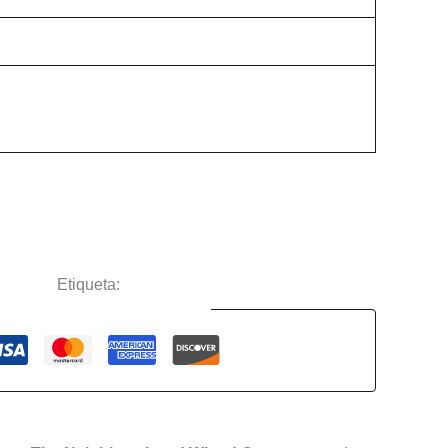
ciertos
Etiqueta:
The Neighbourhood
Guaranteed Safe Checkout