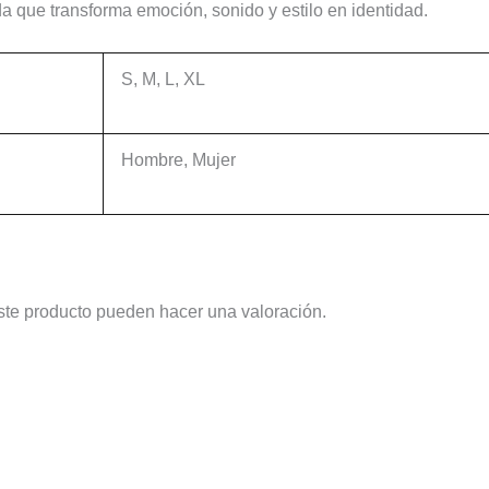
da que transforma emoción, sonido y estilo en identidad.
S, M, L, XL
Hombre, Mujer
ste producto pueden hacer una valoración.
Este
Este
producto
producto
tiene
tiene
múltiples
múltiples