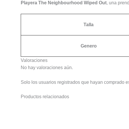
Playera The Neighbourhood Wiped Out
, una pren
Talla
Genero
Valoraciones
No hay valoraciones aún.
Solo los usuarios registrados que hayan comprado e
Productos relacionados
Este
producto
tiene
múltiples