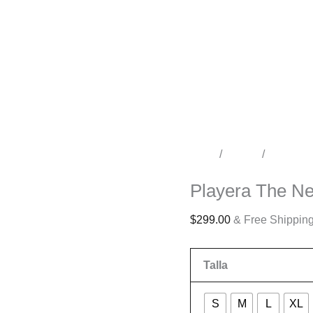
Inicio
/
Tienda
/
Conciert
Conciertos
Playera The N
$
299.00
& Free Shippin
Talla
S
M
L
XL