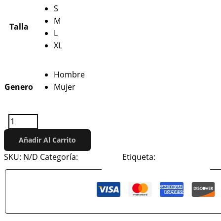
S
M
Talla
L
XL
Hombre
Genero
Mujer
Limpiar
-
+
Añadir Al Carrito
SKU:
N/D
Categoría:
Conciertos
Etiqueta:
The Beatles
Guaranteed Safe Checkout