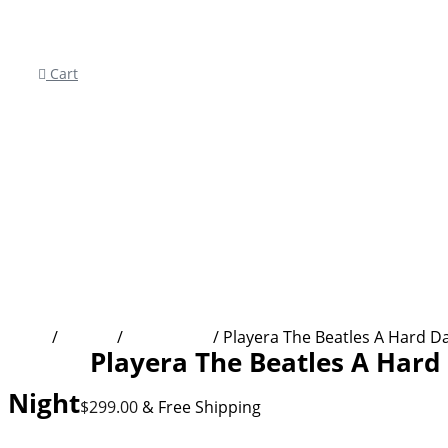
Cart
Inicio
/
Tienda
/
Conciertos
/ Playera The Beatles A Hard Da
Playera The Beatles A Hard
Conciertos
Night
$
299.00
& Free Shipping