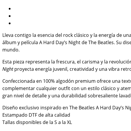
Descripción
Información adicional
Valoraciones (0)
Lleva contigo la esencia del rock clásico y la energía de u
álbum y película
A Hard Day’s Night
de
The Beatles
. Su di
mundo.
Esta pieza representa la frescura, el carisma y la revolu
Night
proyecta energía juvenil, creatividad y una vibra retro
Confeccionada en 100% algodón premium ofrece una textura 
complementar cualquier outfit con un estilo clásico y atem
gran nivel de detalle y una durabilidad sobresaliente lavad
Diseño exclusivo inspirado en The Beatles A Hard Day’s Ni
Estampado DTF de alta calidad
Tallas disponibles de la S a la XL