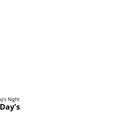
y’s Night
 Day’s