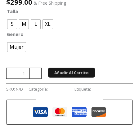
$
299.00
& Free Shipping
Talla
S
M
L
XL
Genero
Mujer
Añadir Al Carrito
-
+
SKU:
N/D
Categoría:
Conciertos
Etiqueta:
Stray Kids
Guaranteed Safe Checkout