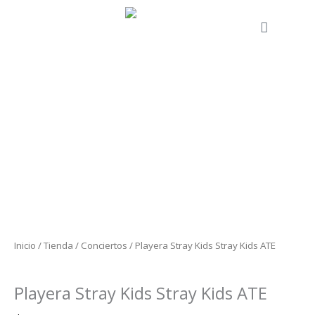
Ir
al
Cart
contenido
Playera
Stray
Kids
Stray
Kids
ATE
cantidad
Inicio
/
Tienda
/
Conciertos
/ Playera Stray Kids Stray Kids ATE
Conciertos
Playera Stray Kids Stray Kids ATE