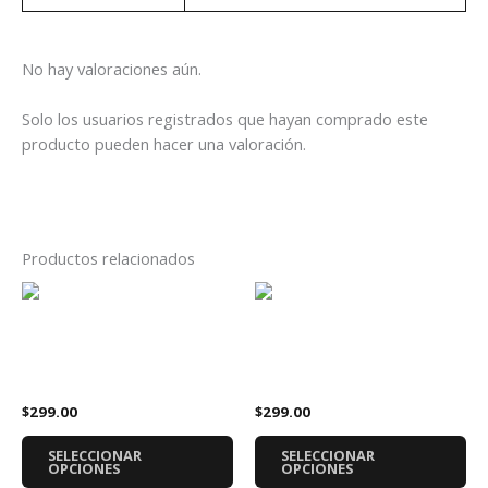
No hay valoraciones aún.
Solo los usuarios registrados que hayan comprado este
producto pueden hacer una valoración.
Productos relacionados
Este
Es
producto
pr
tiene
tie
Playera Marvel Wolverine y
Playera Metallica 72 Seasons
múltiples
múl
Eddie Iron Maiden
Álbum Disco
variantes.
var
$
299.00
$
299.00
Las
La
opciones
op
SELECCIONAR
SELECCIONAR
se
se
OPCIONES
OPCIONES