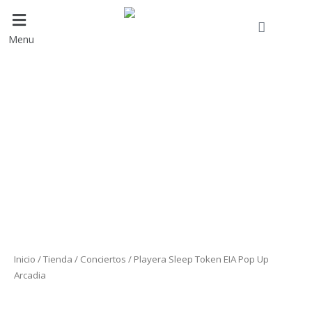
Ir
al
Cart
contenido
Menu
Playera
Sleep
Token
EIA
Pop
Up
Arcadia
cantidad
Inicio
/
Tienda
/
Conciertos
/ Playera Sleep Token EIA Pop Up
Arcadia
Conciertos