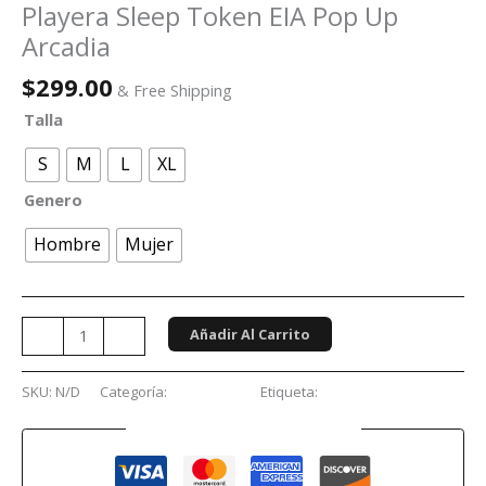
Playera Sleep Token EIA Pop Up
Arcadia
$
299.00
& Free Shipping
Talla
S
M
L
XL
Genero
Hombre
Mujer
Añadir Al Carrito
-
+
SKU:
N/D
Categoría:
Conciertos
Etiqueta:
Sleep Token
Guaranteed Safe Checkout