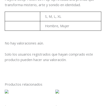
transforma misterio, arte y sonido en identidad.
Talla
S, M, L, XL
Genero
Hombre, Mujer
No hay valoraciones aún.
Solo los usuarios registrados que hayan comprado este
producto pueden hacer una valoración.
Productos relacionados
Este
Es
producto
pr
Playera The Killers Flash
Playera Metallica
tiene
tie