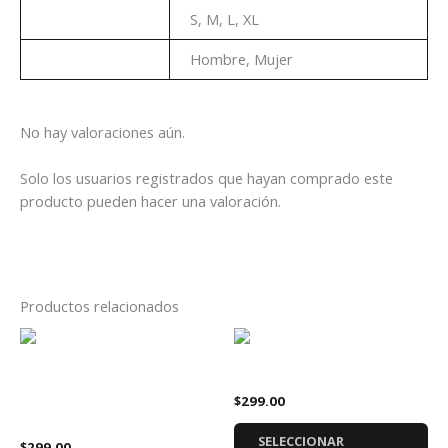
Talla
S, M, L, XL
Genero
Hombre, Mujer
No hay valoraciones aún.
Solo los usuarios registrados que hayan comprado este
producto pueden hacer una valoración.
Productos relacionados
Este
Es
producto
pr
Playera Metallica
tiene
tie
Playera Franz Ferdinand
$
299.00
múltiples
múl
Álbum
variantes.
var
SELECCIONAR
$
299.00