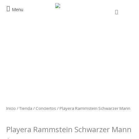
Ir
Menu
al
Cart
contenido
Playera
Rammstein
Schwarzer
Mann
cantidad
Inicio
/
Tienda
/
Conciertos
/ Playera Rammstein Schwarzer Mann
Conciertos
Playera Rammstein Schwarzer Mann