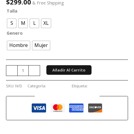
$
299.00
& Free Shipping
Talla
S
M
L
XL
Genero
Hombre
Mujer
Añadir Al Carrito
-
+
SKU:
N/D
Categoría:
Conciertos
Etiqueta:
Rammstein
Guaranteed Safe Checkout