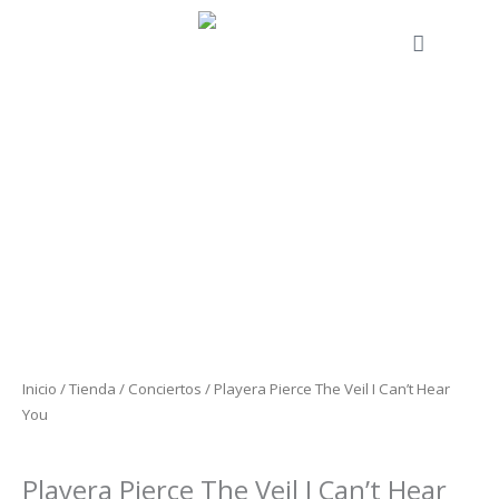
Ir
al
Cart
contenido
Playera
Pierce
The
Veil
I
Can't
Hear
Inicio
/
Tienda
/
Conciertos
/ Playera Pierce The Veil I Can’t Hear
You
You
cantidad
Conciertos
Playera Pierce The Veil I Can’t Hear