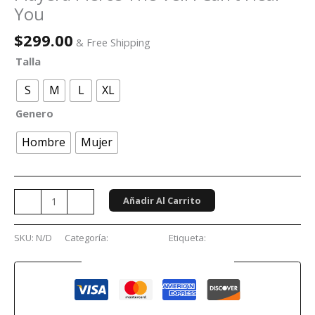
You
$
299.00
& Free Shipping
Talla
S
M
L
XL
Genero
Hombre
Mujer
Añadir Al Carrito
-
+
SKU:
N/D
Categoría:
Conciertos
Etiqueta:
Pierce The Veil
Guaranteed Safe Checkout