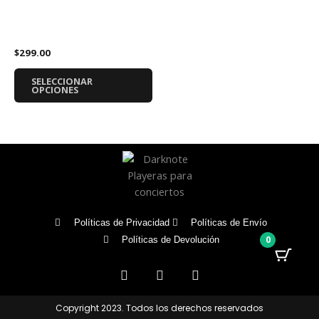
página
pá
tiene
Playera Marvel Iron Maiden
de
de
múltiples
Carnage Killers
producto
pr
variantes.
$
299.00
Las
opciones
SELECCIONAR
se
OPCIONES
pueden
elegir
en
la
página
de
producto
Políticas de Privacidad
Políticas de Envío
0
Políticas de Devolución
F
I
T
a
n
i
c
s
k
e
t
t
Copyright 2023. Todos los derechos reservados