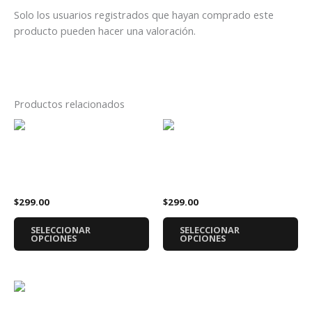
Solo los usuarios registrados que hayan comprado este
producto pueden hacer una valoración.
Productos relacionados
Este
Es
producto
pr
tiene
tie
Playera Metallica 72 Seasons
Playera Marvel Wolverine
múltiples
múl
Álbum
Iron Maiden
variantes.
var
$
299.00
$
299.00
Las
La
opciones
op
SELECCIONAR
SELECCIONAR
se
se
OPCIONES
OPCIONES
pueden
pu
elegir
ele
en
en
Este
la
la
producto