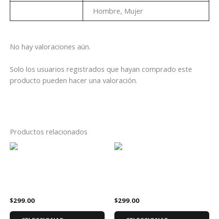
Genero
Hombre, Mujer
No hay valoraciones aún.
Solo los usuarios registrados que hayan comprado este
producto pueden hacer una valoración.
Productos relacionados
Este
Es
producto
pr
tiene
tie
Playera Green Day 20
Playera Metallica 72 Seasons
múltiples
múl
Aniversario
Álbum
variantes.
var
$
299.00
$
299.00
Las
La
opciones
op