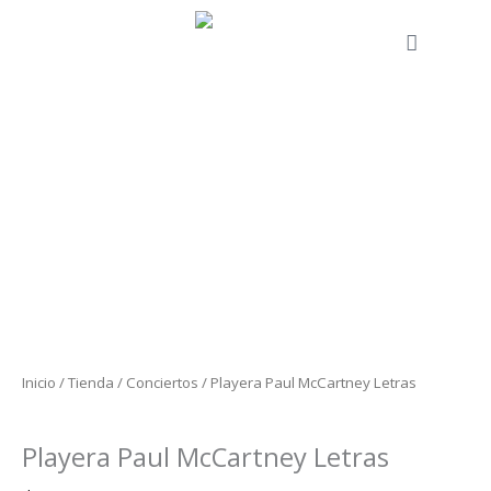
Ir
al
Cart
contenido
Playera
Paul
McCartney
Letras
cantidad
Inicio
/
Tienda
/
Conciertos
/ Playera Paul McCartney Letras
Conciertos
Playera Paul McCartney Letras