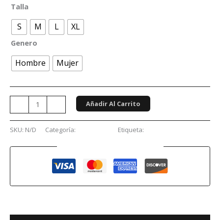
Talla
S
M
L
XL
Genero
Hombre
Mujer
Añadir Al Carrito
-
+
SKU:
N/D
Categoría:
Conciertos
Etiqueta:
Limpbizkit
Guaranteed Safe Checkout