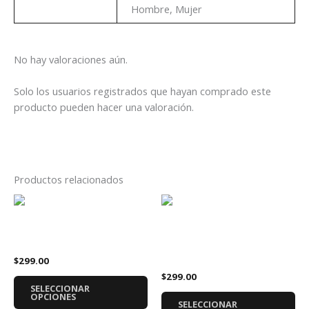
Genero
Hombre, Mujer
No hay valoraciones aún.
Solo los usuarios registrados que hayan comprado este
producto pueden hacer una valoración.
Productos relacionados
Este
Es
producto
pr
tiene
tie
Playera BabyMetal LEGEND
Playera Green Day 20
múltiples
múl
Aniversario
$
299.00
variantes.
var
$
299.00
Las
La
SELECCIONAR
opciones
op
OPCIONES
SELECCIONAR