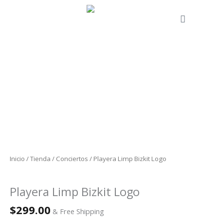
Ir
al
Cart
contenido
Playera
Limp
Bizkit
Logo
cantidad
Inicio
/
Tienda
/
Conciertos
/ Playera Limp Bizkit Logo
Conciertos
Playera Limp Bizkit Logo
$
299.00
& Free Shipping