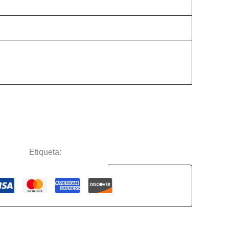
ciertos
Etiqueta:
Limpbizkit
Guaranteed Safe Checkout