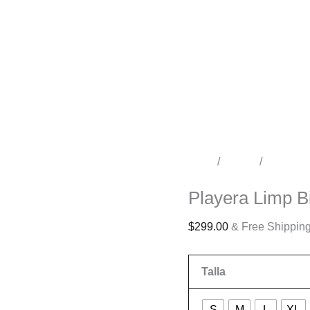
Inicio
/
Tienda
/
Conciert
Conciertos
Playera Limp B
$
299.00
& Free Shippin
Talla
S
M
L
XL