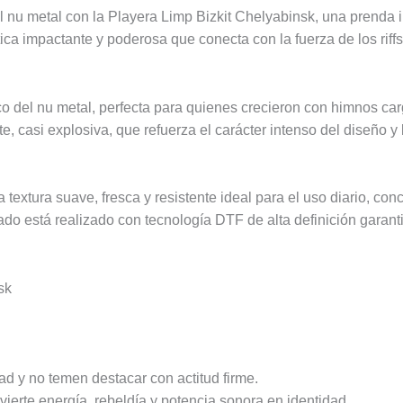
el nu metal con la Playera Limp Bizkit Chelyabinsk, una prenda i
ica impactante y poderosa que conecta con la fuerza de los riffs
o del nu metal, perfecta para quienes crecieron con himnos carg
 casi explosiva, que refuerza el carácter intenso del diseño y l
ura suave, fresca y resistente ideal para el uso diario, concier
ado está realizado con tecnología DTF de alta definición garanti
sk
ad y no temen destacar con actitud firme.
erte energía, rebeldía y potencia sonora en identidad.