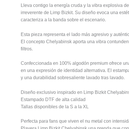
Lleva contigo la energía cruda y la vibra explosiva d
irreverente de
Limp Bizkit
. Su diseño evoca una estét
caracteriza a la banda sobre el escenario.
Esta pieza representa el lado más agresivo y auténtic
El concepto Chelyabinsk aporta una vibra contundente,
filtros.
Confeccionada en 100% algodón premium ofrece una text
en una expresión de identidad alternativa. El estamp
y una durabilidad sobresaliente lavado tras lavado.
Diseño exclusivo inspirado en Limp Bizkit Chelyabin
Estampado DTF de alta calidad
Tallas disponibles de la S a la XL
Perfecta para fans que viven el nu metal con intensid
Playera Limp Bizkit Chelyabinsk una prenda que convi