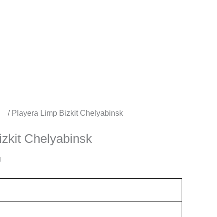
os
/ Playera Limp Bizkit Chelyabinsk
izkit Chelyabinsk
g