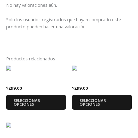
No hay valoraciones aún.
Solo los usuarios registrados que hayan comprado este
producto pueden hacer una valoración.
Productos relacionados
Este
Es
producto
pr
Playera Blink 182 Banda
Playera Metallica
tiene
tie
$
299.00
$
299.00
múltiples
múl
variantes.
var
SELECCIONAR
SELECCIONAR
Las
La
OPCIONES
OPCIONES
opciones
op
se
se
pueden
pu
Este
elegir
ele
producto