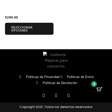
en
en
tiene
Playera Falling in Reverse
la
la
múltiples
Logo
página
pá
variantes.
$
299.00
de
de
Las
producto
pr
opciones
SELECCIONAR
se
OPCIONES
pueden
elegir
en
la
página
de
producto
Políticas de Privacidad
Políticas de Envío
Políticas de Devolución
0
F
I
T
a
n
i
c
s
k
e
t
t
Copyright 2023. Todos los derechos reservados
b
a
o