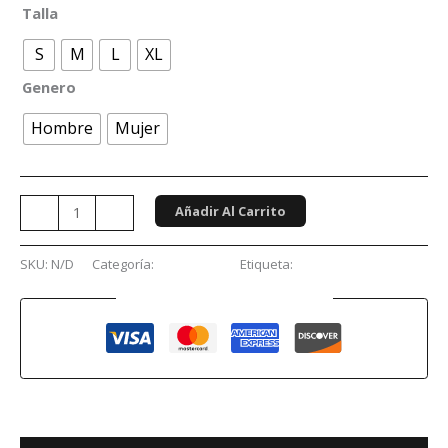
Talla
S
M
L
XL
Genero
Hombre
Mujer
Añadir Al Carrito
-
+
SKU:
N/D
Categoría:
Conciertos
Etiqueta:
Kansas
Guaranteed Safe Checkout