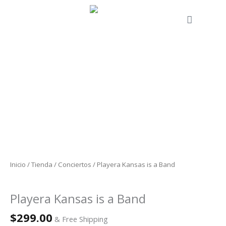
Ir
al
Cart
contenido
Playera
Kansas
is
a
Band
cantidad
Inicio
/
Tienda
/
Conciertos
/ Playera Kansas is a Band
Conciertos
Playera Kansas is a Band
$
299.00
& Free Shipping