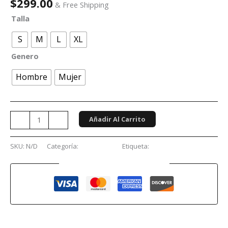
$
299.00
& Free Shipping
Talla
S
M
L
XL
Genero
Hombre
Mujer
Añadir Al Carrito
-
+
SKU:
N/D
Categoría:
Conciertos
Etiqueta:
Judas Priest
Guaranteed Safe Checkout