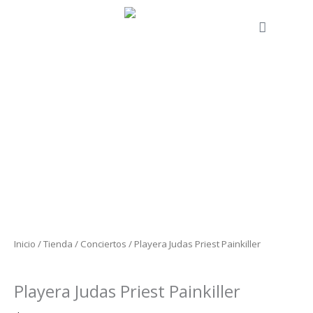
Ir
al
Cart
contenido
Playera
Judas
Priest
Painkiller
cantidad
Inicio
/
Tienda
/
Conciertos
/ Playera Judas Priest Painkiller
Conciertos
Playera Judas Priest Painkiller