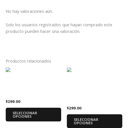
No hay valoraciones aún.
Solo los usuarios registrados que hayan comprado este
producto pueden hacer una valoración.
Productos relacionados
Este
Es
producto
pr
tiene
tie
Playera Metallica 72 Seasons
múltiples
múl
Álbum Disco
Playera Marvel Iron Maiden
variantes.
var
Venom Fear Of The Dark
$
299.00
Las
La
$
299.00
opciones
op
SELECCIONAR
se
se
OPCIONES
SELECCIONAR
pueden
pu
OPCIONES