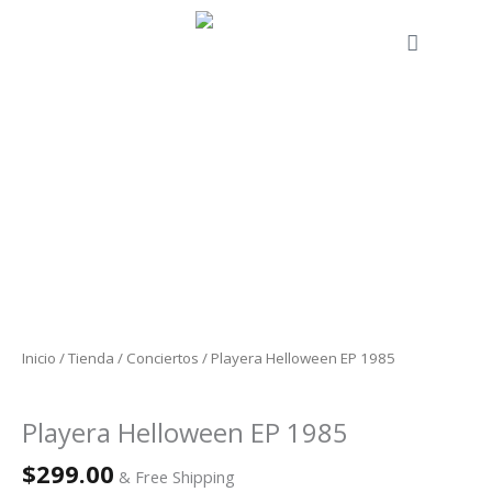
Ir
al
Cart
contenido
Playera
Helloween
EP
1985
cantidad
Inicio
/
Tienda
/
Conciertos
/ Playera Helloween EP 1985
Conciertos
Playera Helloween EP 1985
$
299.00
& Free Shipping