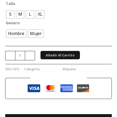
Talla
S
M
L
XL
Genero
Hombre
Mujer
Añadir Al Carrito
-
+
SKU:
N/D
Categoría:
Conciertos
Etiqueta:
Helloween
Guaranteed Safe Checkout