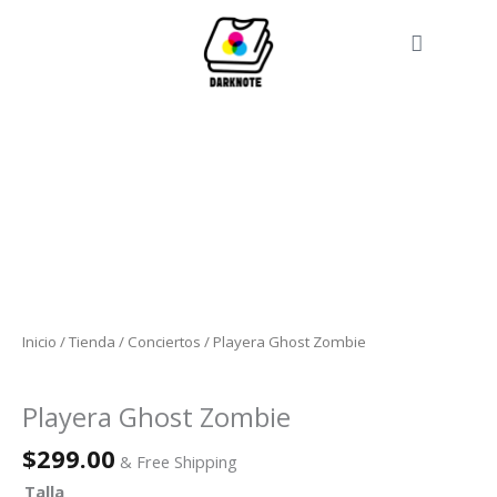
Ir
al
Cart
contenido
Playera
Ghost
Zombie
cantidad
Inicio
/
Tienda
/
Conciertos
/ Playera Ghost Zombie
Conciertos
Playera Ghost Zombie
$
299.00
& Free Shipping
Talla