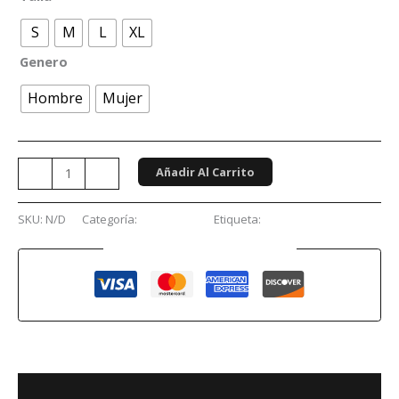
S
M
L
XL
Genero
Hombre
Mujer
Añadir Al Carrito
-
+
SKU:
N/D
Categoría:
Conciertos
Etiqueta:
ghost
Guaranteed Safe Checkout
Descripción