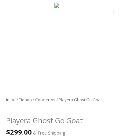
Ir
al
Cart
contenido
Playera
Ghost
Go
Goat
cantidad
Inicio
/
Tienda
/
Conciertos
/ Playera Ghost Go Goat
Conciertos
Playera Ghost Go Goat
$
299.00
& Free Shipping