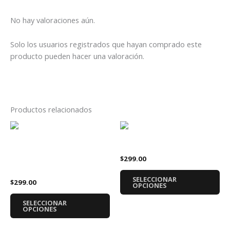
No hay valoraciones aún.
Solo los usuarios registrados que hayan comprado este
producto pueden hacer una valoración.
Productos relacionados
Este
Es
producto
pr
Playera Blink 182 Logo
tiene
tie
Playera Metallica 72 Seasons
$
299.00
múltiples
múl
Álbum
variantes.
var
SELECCIONAR
$
299.00
Las
La
OPCIONES
opciones
op
SELECCIONAR
se
se
OPCIONES
pueden
pu