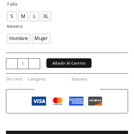
Talla
S
M
L
XL
Genero
Hombre
Mujer
Añadir Al Carrito
-
+
SKU:
N/D
Categoría:
Conciertos
Etiqueta:
ghost
Guaranteed Safe Checkout