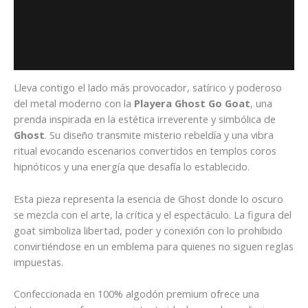
Descripción
Información adicional
Valoraciones (0)
Lleva contigo el lado más provocador, satírico y poderoso
del metal moderno con la
Playera Ghost Go Goat
, una
prenda inspirada en la estética irreverente y simbólica de
Ghost
. Su diseño transmite misterio rebeldía y una vibra
ritual evocando escenarios convertidos en templos coros
hipnóticos y una energía que desafía lo establecido.
Esta pieza representa la esencia de Ghost donde lo oscuro
se mezcla con el arte, la crítica y el espectáculo. La figura del
goat simboliza libertad, poder y conexión con lo prohibido
convirtiéndose en un emblema para quienes no siguen reglas
impuestas.
Confeccionada en 100% algodón premium ofrece una