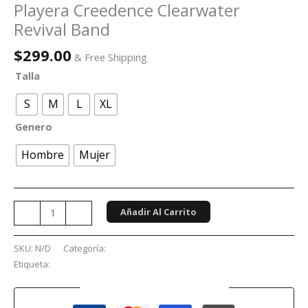
Playera Creedence Clearwater
Revival Band
$
299.00
& Free Shipping
Talla
S
M
L
XL
Genero
Hombre
Mujer
Añadir Al Carrito
-
+
SKU:
N/D
Categoría:
Conciertos
Etiqueta:
Creedence Clearwater Revival
Guaranteed Safe Checkout