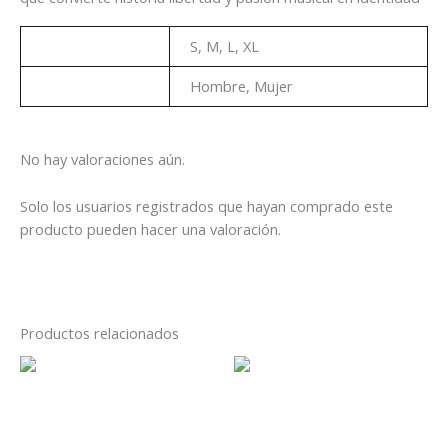
Talla
S, M, L, XL
Genero
Hombre, Mujer
No hay valoraciones aún.
Solo los usuarios registrados que hayan comprado este
producto pueden hacer una valoración.
Productos relacionados
Este
Es
producto
pr
tiene
tie
Playera Metallica 72 Seasons
Playera Metallica 72 Seasons
múltiples
múl
Álbum Disco
Álbum