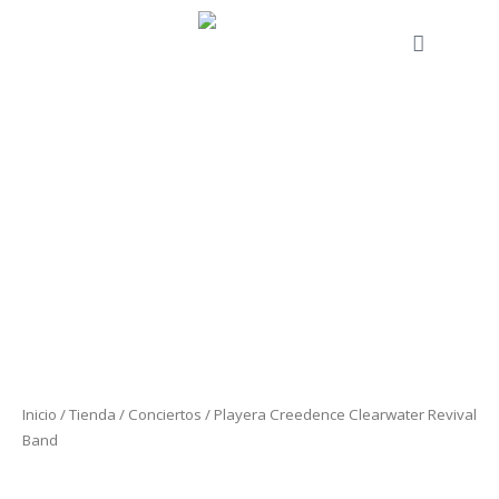
Ir
al
Cart
contenido
Playera
Creedence
Clearwater
Revival
Band
cantidad
Inicio
/
Tienda
/
Conciertos
/ Playera Creedence Clearwater Revival
Band
Conciertos