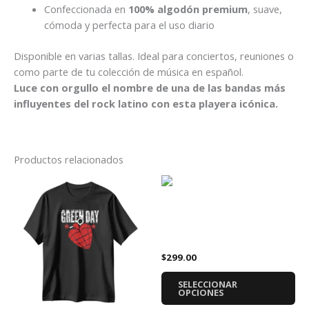
Confeccionada en
100% algodón premium
, suave,
cómoda y perfecta para el uso diario
Disponible en varias tallas. Ideal para conciertos, reuniones o
como parte de tu colección de música en español.
Luce con orgullo el nombre de una de las bandas más
influyentes del rock latino con esta playera icónica.
Productos relacionados
Este
Es
producto
pr
tiene
tie
Playera Falling in Reverse
múltiples
múl
Logo
variantes.
var
$
299.00
Las
La
opciones
op
SELECCIONAR
se
se
OPCIONES
pueden
pu