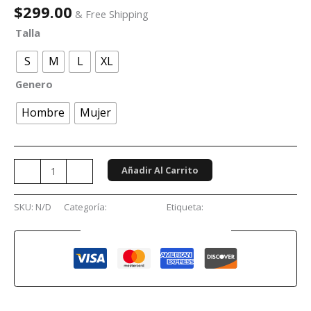
$
299.00
& Free Shipping
Talla
S
M
L
XL
Genero
Hombre
Mujer
Añadir Al Carrito
-
+
SKU:
N/D
Categoría:
Conciertos
Etiqueta:
Caifanes
Guaranteed Safe Checkout