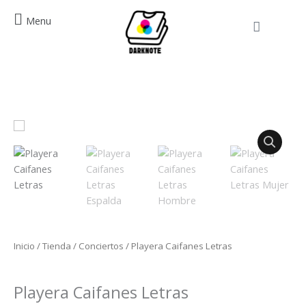
Ir
Menu
al
Cart
contenido
Playera
Caifanes
Letras
cantidad
Inicio
/
Tienda
/
Conciertos
/ Playera Caifanes Letras
Conciertos
Playera Caifanes Letras