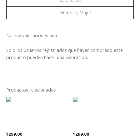
Talla
S, M, L, XL
Genero
Hombre, Mujer
No hay valoraciones aún.
Solo los usuarios registrados que hayan comprado este
producto pueden hacer una valoración.
Productos relacionados
Este
Es
producto
pr
tiene
tie
Playera Marvel Wolverine
Playera Metallica 72 Seasons
múltiples
múl
Iron Maiden
Álbum Disco
variantes.
var
$
299.00
$
299.00
Las
La