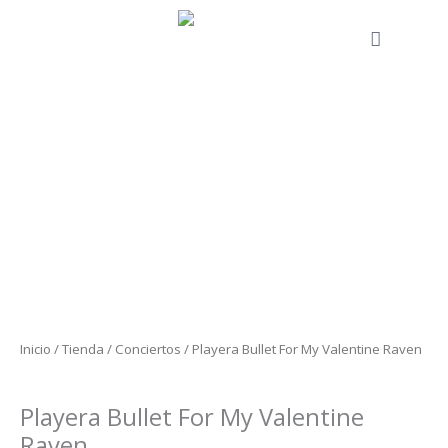
Ir
al
Cart
contenido
Playera
Bullet
For
My
Valentine
Raven
cantidad
Inicio
/
Tienda
/
Conciertos
/ Playera Bullet For My Valentine Raven
Conciertos
Playera Bullet For My Valentine
Raven