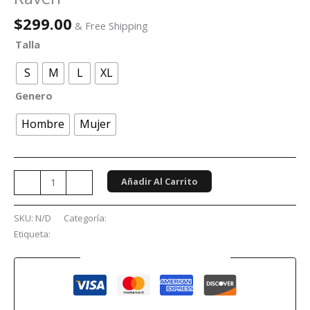
$
299.00
& Free Shipping
Talla
S
M
L
XL
Genero
Hombre
Mujer
Añadir Al Carrito
-
+
SKU:
N/D
Categoría:
Conciertos
Etiqueta:
Bullet For My Valentine
Guaranteed Safe Checkout