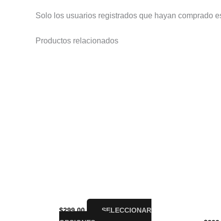
Solo los usuarios registrados que hayan comprado e
Productos relacionados
Este
producto
tiene
múltiples
variantes.
Las
opciones
se
pueden
elegir
en
la
Playera BabyMetal Megitsune
Play
página
Disc
$
299.00
SELECCIONAR
de