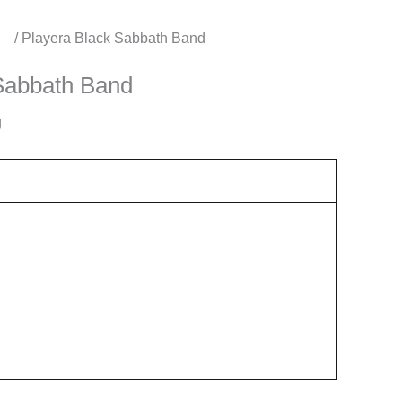
os
/ Playera Black Sabbath Band
Sabbath Band
g