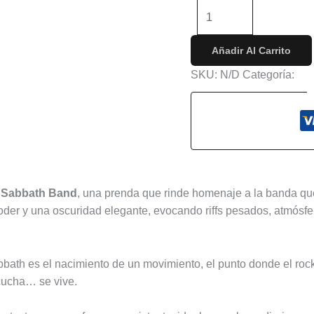
-
+
Añadir Al Carrito
SKU:
N/D
Categoría:
Con
s (0)
k Sabbath Band
, una prenda que rinde homenaje a la banda que
poder y una oscuridad elegante, evocando riffs pesados, atmósfe
ath es el nacimiento de un movimiento, el punto donde el rock
cucha… se vive.