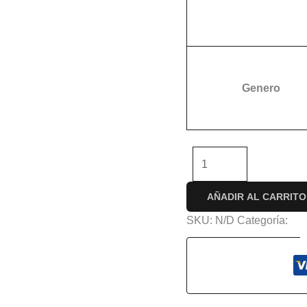
Genero
-
+
AÑADIR AL CARRITO
SKU:
N/D
Categoría:
Con
s (0)