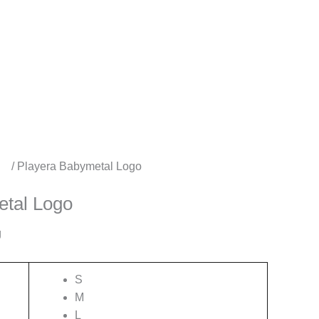
os
/ Playera Babymetal Logo
etal Logo
g
S
M
L