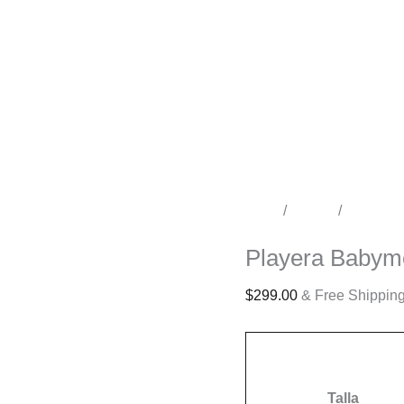
Inicio
/
Tienda
/
Conciert
Conciertos
Playera Babym
$
299.00
& Free Shippin
Talla