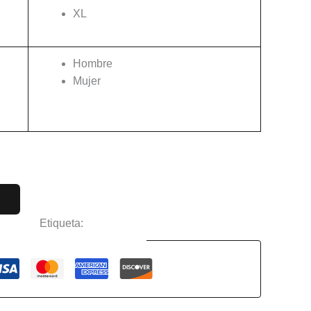
XL
Hombre
Mujer
Limpiar
ciertos
Etiqueta:
Babymetal
Guaranteed Safe Checkout