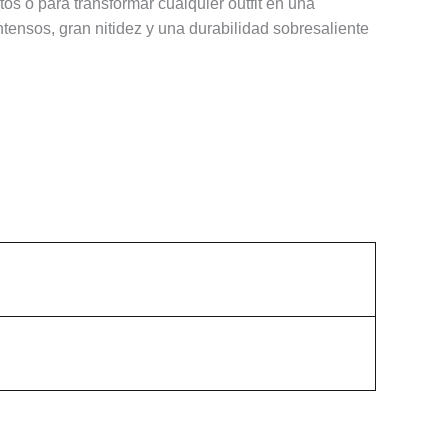
os o para transformar cualquier outfit en una
tensos, gran nitidez y una durabilidad sobresaliente