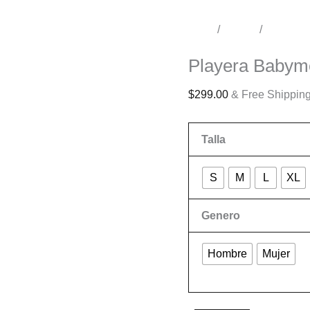
Inicio
/
Tienda
/
Conciert
Conciertos
Playera Babyme
$
299.00
& Free Shippin
Talla
S
M
L
XL
Genero
Hombre
Mujer
Limpiar