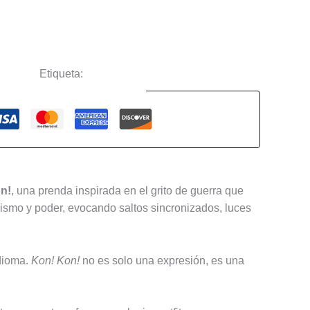
ciertos
Etiqueta:
Babymetal
Guaranteed Safe Checkout
n!
, una prenda inspirada en el grito de guerra que
cismo y poder, evocando saltos sincronizados, luces
idioma.
Kon! Kon!
no es solo una expresión, es una