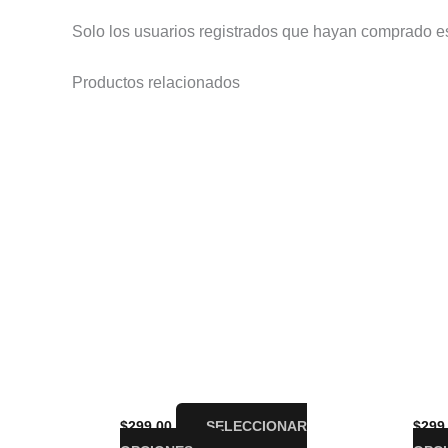
Solo los usuarios registrados que hayan comprado e
Productos relacionados
Este
producto
tiene
múltiples
variantes.
Las
opciones
se
pueden
elegir
en
la
Playera Falling in Reverse Nombre
Play
página
$
299.00
SELECCIONAR
$
299
de