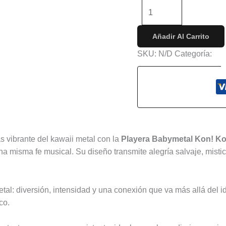
-
+
Añadir Al Carrito
SKU:
N/D
Categoría:
Con
s (0)
s vibrante del kawaii metal con la
Playera Babymetal Kon! Ko
a misma fe musical. Su diseño transmite alegría salvaje, misti
tal: diversión, intensidad y una conexión que va más allá del 
co.