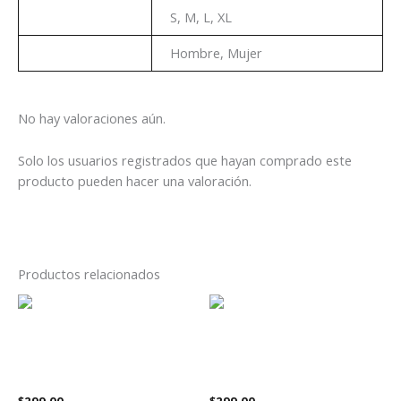
Talla
S, M, L, XL
Genero
Hombre, Mujer
No hay valoraciones aún.
Solo los usuarios registrados que hayan comprado este
producto pueden hacer una valoración.
Productos relacionados
Este
Es
producto
pr
tiene
tie
Playera Marvel Iron Maiden
Playera Marvel Iron Maiden
múltiples
múl
Ghostrider Infinite Dreams
Thanos
variantes.
var
$
299.00
$
299.00