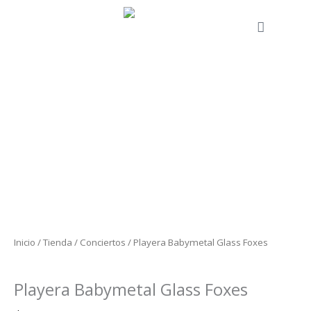
Ir
al
Cart
contenido
Playera
Babymetal
Glass
Foxes
cantidad
Inicio
/
Tienda
/
Conciertos
/ Playera Babymetal Glass Foxes
Conciertos
Playera Babymetal Glass Foxes