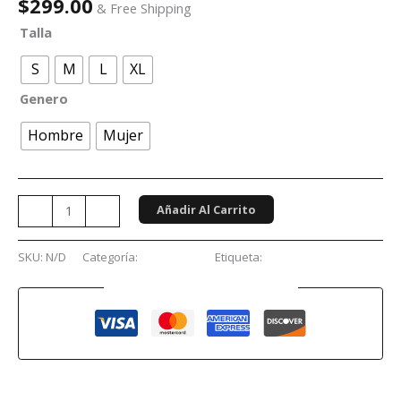
$
299.00
& Free Shipping
Talla
S
M
L
XL
Genero
Hombre
Mujer
Añadir Al Carrito
-
+
SKU:
N/D
Categoría:
Conciertos
Etiqueta:
Babymetal
Guaranteed Safe Checkout