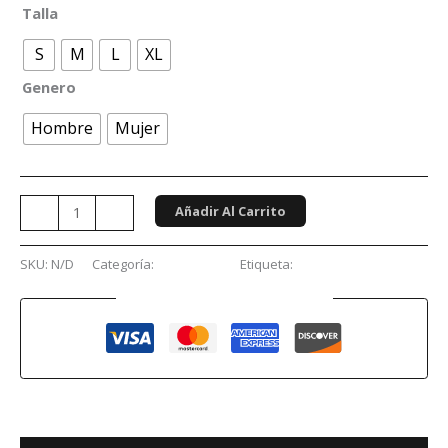
Talla
S
M
L
XL
Genero
Hombre
Mujer
Añadir Al Carrito
-
+
SKU:
N/D
Categoría:
Conciertos
Etiqueta:
Avril Lavigne
Guaranteed Safe Checkout