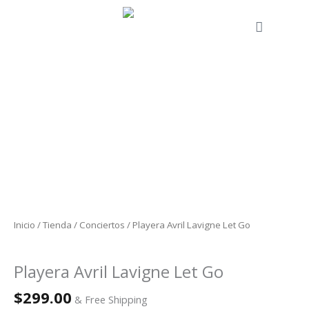
Ir
al
Cart
contenido
Playera
Avril
Lavigne
Let
Go
cantidad
Inicio
/
Tienda
/
Conciertos
/ Playera Avril Lavigne Let Go
Conciertos
Playera Avril Lavigne Let Go
$
299.00
& Free Shipping