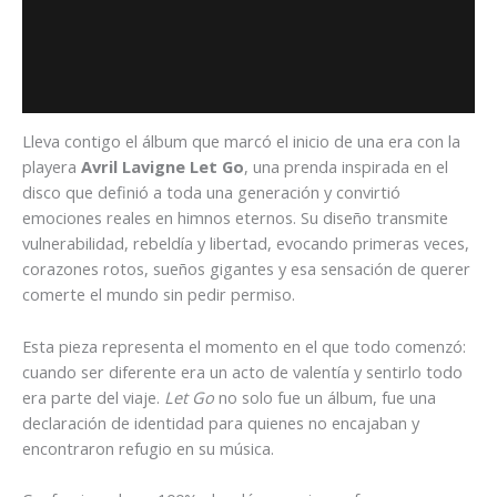
Descripción
Información adicional
Valoraciones (0)
Lleva contigo el álbum que marcó el inicio de una era con la
playera
Avril Lavigne Let Go
, una prenda inspirada en el
disco que definió a toda una generación y convirtió
emociones reales en himnos eternos. Su diseño transmite
vulnerabilidad, rebeldía y libertad, evocando primeras veces,
corazones rotos, sueños gigantes y esa sensación de querer
comerte el mundo sin pedir permiso.
Esta pieza representa el momento en el que todo comenzó:
cuando ser diferente era un acto de valentía y sentirlo todo
era parte del viaje.
Let Go
no solo fue un álbum, fue una
declaración de identidad para quienes no encajaban y
encontraron refugio en su música.