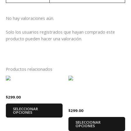
No hay valoraciones aún.
Solo los usuarios registrados que hayan comprado este
producto pueden hacer una valoración.
Productos relacionados
Este
Es
producto
pr
Playera The Killers Vintage
tiene
tie
Playera Franz Ferdinand
$
299.00
múltiples
múl
Álbum
variantes.
var
SELECCIONAR
$
299.00
Las
La
OPCIONES
opciones
op
SELECCIONAR
se
se
OPCIONES