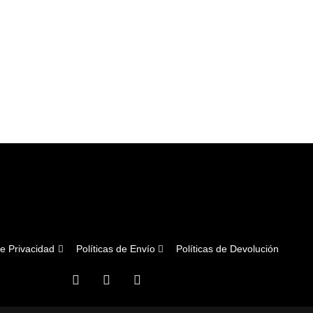
de Privacidad
Políticas de Envío
Políticas de Devolución
F
I
T
a
n
i
c
s
k
e
t
t