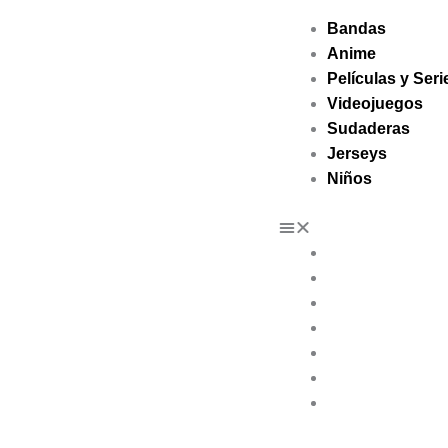
Ir
Tax
Cart
Bandas
al
Amount:
Total:
Anime
contenido
Películas y Seri
Videojuegos
Sudaderas
Jerseys
Niños
Bandas
Anime
Películas y Seri
Videojuegos
Sudaderas
Jerseys
Niños