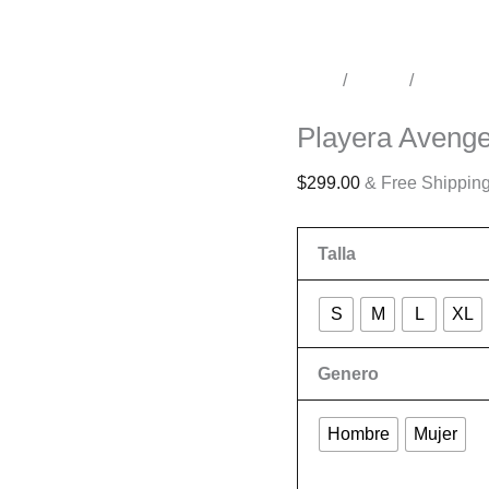
Inicio
/
Tienda
/
Conciert
Conciertos
Playera Avenge
$
299.00
& Free Shippin
Talla
S
M
L
XL
Genero
Hombre
Mujer
Limpiar