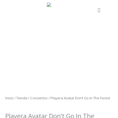
Ir
al
Cart
contenido
Playera
Avatar
Don't
Go
In
The
Forest
cantidad
Inicio
/
Tienda
/
Conciertos
/ Playera Avatar Don’t Go In The Forest
Conciertos
Playera Avatar Don’t Go In The