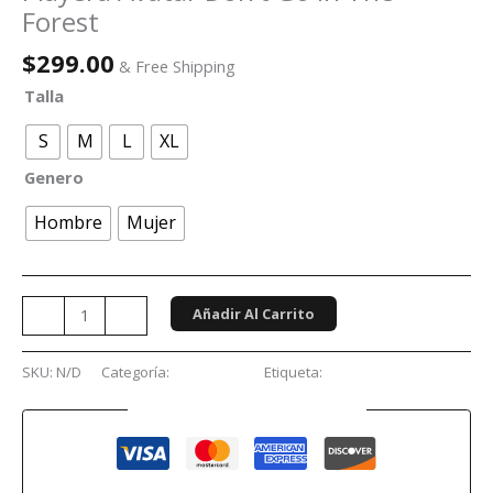
Forest
$
299.00
& Free Shipping
Talla
S
M
L
XL
Genero
Hombre
Mujer
Añadir Al Carrito
-
+
SKU:
N/D
Categoría:
Conciertos
Etiqueta:
Avatar
Guaranteed Safe Checkout