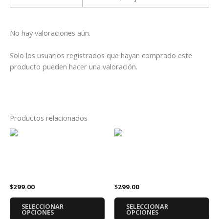
No hay valoraciones aún.
Solo los usuarios registrados que hayan comprado este
producto pueden hacer una valoración.
Productos relacionados
Este
Es
producto
pr
tiene
tie
Playera Metallica 72 Seasons
Playera BabyMetal
múltiples
múl
Álbum Disco
Megitsune
variantes.
var
$
299.00
$
299.00
Las
La
opciones
op
SELECCIONAR
SELECCIONAR
se
se
OPCIONES
OPCIONES